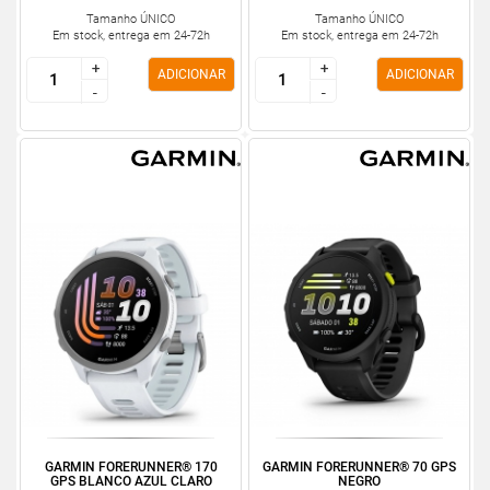
Tamanho ÚNICO
Tamanho ÚNICO
Em stock, entrega em 24-72h
Em stock, entrega em 24-72h
+
+
+
+
ADICIONAR
ADICIONAR
-
-
-
-
GARMIN FORERUNNER® 170
GARMIN FORERUNNER® 70 GPS
GPS BLANCO AZUL CLARO
NEGRO