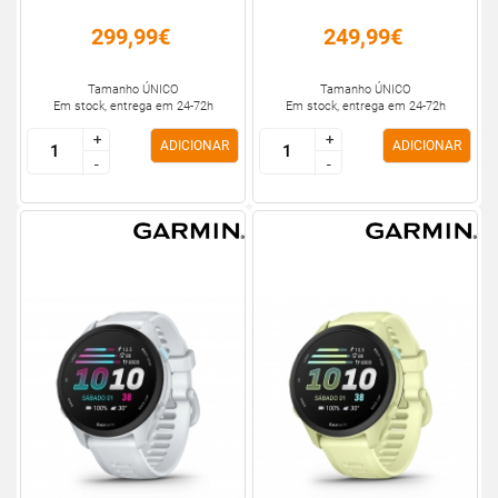
299,99€
249,99€
Tamanho ÚNICO
Tamanho ÚNICO
Em stock, entrega em 24-72h
Em stock, entrega em 24-72h
+
+
+
+
ADICIONAR
ADICIONAR
-
-
-
-