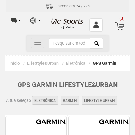
Entrega em 24 / 72h
Incid
(
0
)
Toggle
navigation
Início
LifeStyle&Urban
Eletrónica
GPS Garmin
GPS GARMIN LIFESTYLE&URBAN
A tua seleção
ELETRÓNICA
GARMIN
LIFESTYLE URBAN