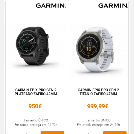
GARMIN EPIX PRO GEN 2
GARMIN EPIX PRO GEN 2
PLATEADO ZAFIRO 42MM
TITANIO ZAFIRO 47MM
950€
999,99€
Tamanho ÚNICO
Tamanho ÚNICO
Em stock, entrega em 24-72h
Em stock, entrega em 24-72h
+
+
+
+