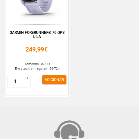
GARMIN FORERUNNER® 70 GPS
LILA
249,99€
Tamanho ÚNICO
Em stock, entrega em 24-72h
+
+
ADICIONAR
-
-