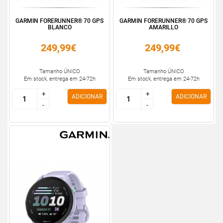
GARMIN FORERUNNER® 70 GPS
GARMIN FORERUNNER® 70 GPS
BLANCO
AMARILLO
249,99€
249,99€
Tamanho ÚNICO
Tamanho ÚNICO
Em stock, entrega em 24-72h
Em stock, entrega em 24-72h
+
+
+
+
ADICIONAR
ADICIONAR
-
-
-
-