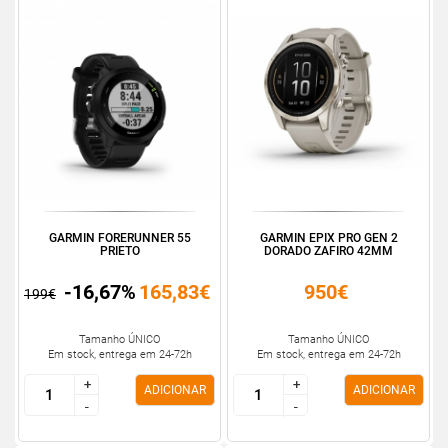
GARMIN FORERUNNER 55
GARMIN EPIX PRO GEN 2
PRIETO
DORADO ZAFIRO 42MM
-16,67%
165,83€
950€
199€
Tamanho ÚNICO
Tamanho ÚNICO
Em stock, entrega em 24-72h
Em stock, entrega em 24-72h
+
+
+
+
ADICIONAR
ADICIONAR
-
-
-
-