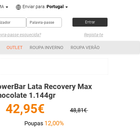
MA
Enviar para:
Portugal
avra-passe esquecida?
Regista-te
OUTLET
ROUPA INVERNO
ROUPA VERÂO
owerBar Lata Recovery Max
ocolate 1.144gr
42,95€
48,81€
12,00%
Poupas