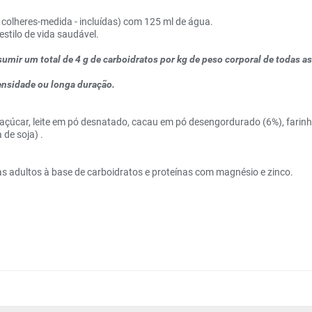
 colheres-medida - incluídas) com 125 ml de água.
stilo de vida saudável.
nsumir um total de 4 g de carboidratos por kg de peso corporal de todas 
tensidade ou longa duração.
, açúcar, leite em pó desnatado, cacau em pó desengordurado (6%), farin
 de soja) .
s adultos à base de carboidratos e proteínas com magnésio e zinco.