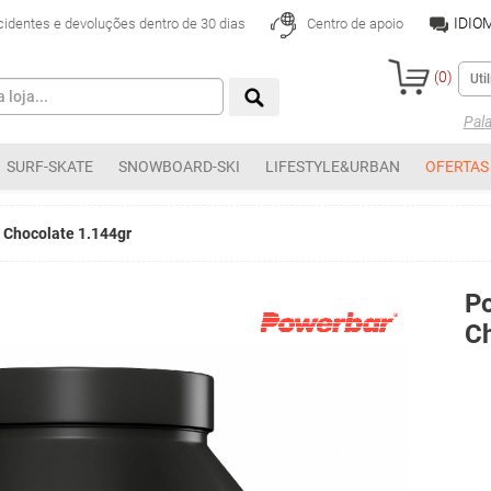
IDIO
cidentes e devoluções dentro de 30 dias
Centro de apoio
(
0
)
Pal
SURF-SKATE
SNOWBOARD-SKI
LIFESTYLE&URBAN
OFERTAS
 Chocolate 1.144gr
P
Ch