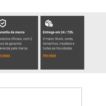
rantia da marca
Entrega em 24 / 72h.
odutos Oficiais, com 2
O maior Stock, cores,
os de garantia
tamanhos, modelos e
erecida pela marca.
todas as Novidades.
r mais
Ver mais