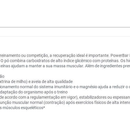
u treinamento ou competição, a recuperação ideal é importante. PowerB
. O pó combina carboidratos de alto índice glicêmico com proteínas. Os 
roteínas ajudam a manter a sua massa muscular. Além de ingredientes prem
ção
trina de milho) e aveia de alta qualidade
cionamento normal do sistema imunitário e o magnésio ajuda a reduzir o 
adaptação do organismo após o treino
 (de acordo com a regulamentação em vigor), estabilizadores ou espessan
unção muscular normal (contração) após exercícios físicos de alta inten
s músculos esqueléticos*