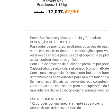
Recovery Max
Frambuesa 1.144gr
-12,00%
42,95€
48,81€
PowerBar Recovery Max lata 1144 g Chocolate
DESCRIÇÃO DO PRODUTO
Para obter os melhores resultados possíveis de se
conhecimento científico atual em nutrição esportiva
reservas de energia (reservas de glicogénio) e as p
aveia, contém zinco e magnésio.
Com 10g de proteína de qualidade premium por por
Carboidratos de alto índice glicêmico (como maltodex
Com zinco e magnésio. O zinco contribui para o fun
Sem vitaminas antioxidantes para não prejudicar a 
Sem aromas artificiais, conservantes, edulcorantes
Os carboidratos contribuem para a recuperação da f
muscular e à depleção do glicogênio armazenado no
USO RECOMENDADO
1-2 porções por dia, imediatamente após o treino.
Depois de um treino leve: 1 porção.