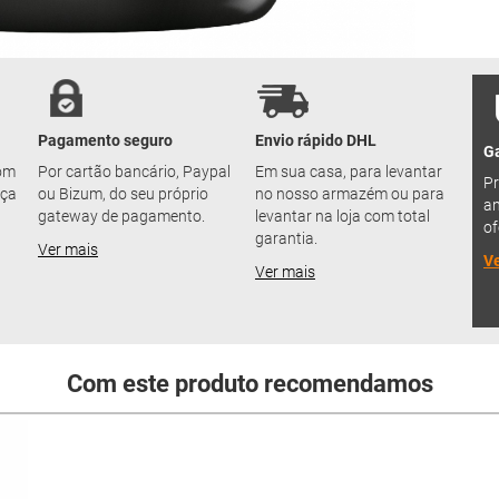
Pagamento seguro
Envio rápido DHL
Ga
com
Por cartão bancário, Paypal
Em sua casa, para levantar
Pr
nça
ou Bizum, do seu próprio
no nosso armazém ou para
an
gateway de pagamento.
levantar na loja com total
of
garantia.
Ver mais
Ve
Ver mais
Com este produto recomendamos