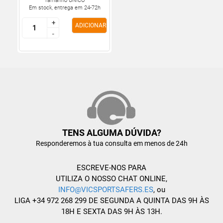
Tamanho ÚNICO
Em stock, entrega em 24-72h
+
+
ADICIONAR
-
-
TENS ALGUMA DÚVIDA?
Responderemos à tua consulta em menos de 24h
ESCREVE-NOS PARA
UTILIZA O NOSSO CHAT ONLINE,
INFO@VICSPORTSAFERS.ES
, ou
LIGA +34 972 268 299 DE SEGUNDA A QUINTA DAS 9H ÀS
18H E SEXTA DAS 9H ÀS 13H.