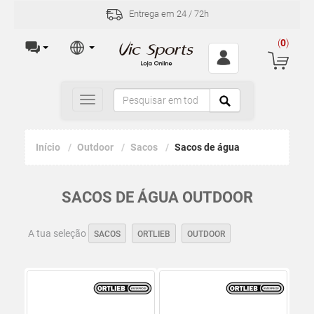
Entrega em 24 / 72h
(
0
)
Toggle
navigation
Início
Outdoor
Sacos
Sacos de água
SACOS DE ÁGUA OUTDOOR
A tua seleção
SACOS
ORTLIEB
OUTDOOR