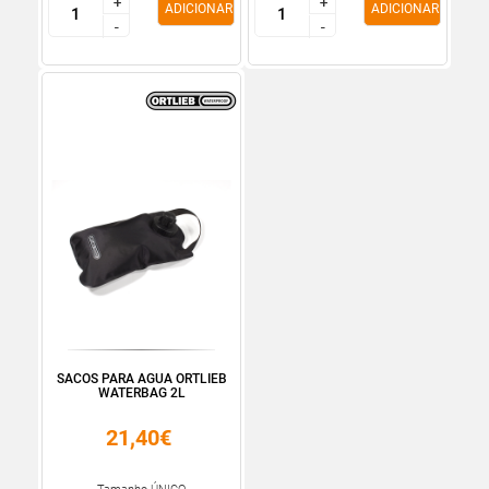
+
+
+
+
ADICIONAR
ADICIONAR
-
-
-
-
SACOS PARA AGUA ORTLIEB
WATERBAG 2L
21,40€