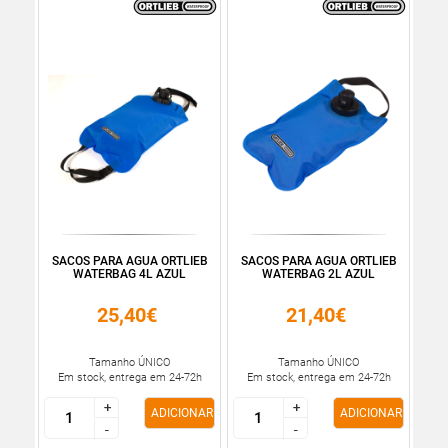
SACOS PARA AGUA ORTLIEB
SACOS PARA AGUA ORTLIEB
WATERBAG 4L AZUL
WATERBAG 2L AZUL
25,40€
21,40€
Tamanho ÚNICO
Tamanho ÚNICO
Em stock, entrega em 24-72h
Em stock, entrega em 24-72h
+
+
+
+
ADICIONAR
ADICIONAR
-
-
-
-