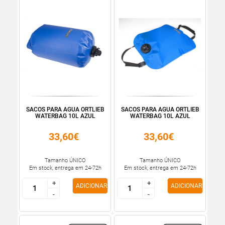
SACOS PARA AGUA ORTLIEB
SACOS PARA AGUA ORTLIEB
WATERBAG 10L AZUL
WATERBAG 10L AZUL
33,60€
33,60€
Tamanho ÚNICO
Tamanho ÚNICO
Em stock, entrega em 24-72h
Em stock, entrega em 24-72h
+
+
+
+
ADICIONAR
ADICIONAR
-
-
-
-