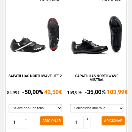
SAPATILHAS NORTHWAVE JET 2
SAPATILHAS NORTHWAVE
MISTRAL
-50,00%
42,50€
-35,00%
103,99€
84,99€
159,99€
+
+
+
+
ADICIONAR
ADICIONAR
-
-
-
-