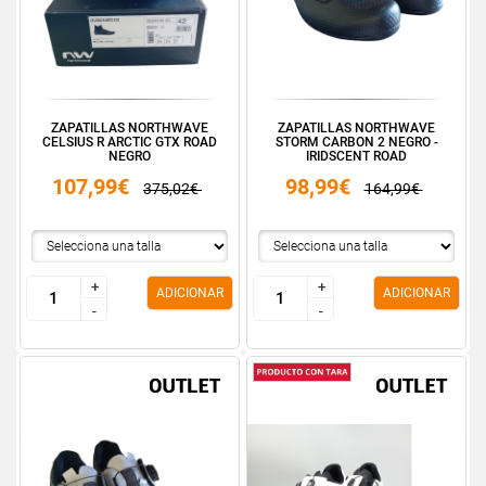
ZAPATILLAS NORTHWAVE
ZAPATILLAS NORTHWAVE
CELSIUS R ARCTIC GTX ROAD
STORM CARBON 2 NEGRO -
NEGRO
IRIDSCENT ROAD
107,99€
98,99€
375,02€
164,99€
+
+
+
+
ADICIONAR
ADICIONAR
-
-
-
-