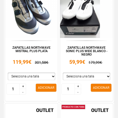
ZAPATILLAS NORTHWAVE
ZAPATILLAS NORTHWAVE
MISTRAL PLUS PLATA
SONIC PLUS WIDE BLANCO -
NEGRO
119,99€
59,99€
301,58€
179,99€
+
+
+
+
ADICIONAR
ADICIONAR
-
-
-
-