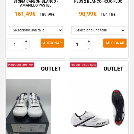
STORM CARBON BLANCO -
PLUS 2 BLANCO- ROJO FLUO
AMARILLO PASTEL
161,49€
90,99€
189,99€
164,18€
+
+
+
+
ADICIONAR
ADICIONAR
-
-
-
-