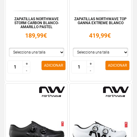
ZAPATILLAS NORTHWAVE
ZAPATILLAS NORTHWAVE TOP
STORM CARBON BLANCO-
GANNA EXTREME BLANCO
AMARILLO PASTEL
189,99€
419,99€
+
+
+
+
ADICIONAR
ADICIONAR
-
-
-
-