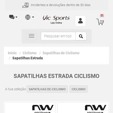
Incidentes e devoluções dentro de 30 dias
(
0
)
Toggle
navigation
Início
Ciclismo
Sapatilhas de Ciclismo
Sapatilhas Estrada
SAPATILHAS ESTRADA CICLISMO
A tua seleção
SAPATILHAS DE CICLISMO
CICLISMO