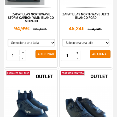
ZAPATILLAS NORTHWAVE
ZAPATILLAS NORTHWAVE JET 2
STORM CARBON WMN BLANCO-
BLANCO ROAD
MORADO
94,99€
45,24€
268,08€
114,74€
+
+
+
+
ADICIONAR
ADICIONAR
-
-
-
-