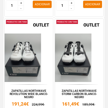
+
+
+
+
ADICIONAR
ADICIONAR
-
-
-
-
ZAPATILLAS NORTHWAVE
ZAPATILLAS NORTHWAVE
REVOLUTION WIDE BLANCO-
STORM CARBON BLANCO-
NEGRO
NEGRO
191,24€
161,49€
224,99€
189,99€