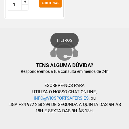
+
+
ADICIONAR
-
-
FILTROS
TENS ALGUMA DÚVIDA?
Responderemos à tua consulta em menos de 24h
ESCREVE-NOS PARA
UTILIZA O NOSSO CHAT ONLINE,
INFO@VICSPORTSAFERS.ES
, ou
LIGA +34 972 268 299 DE SEGUNDA A QUINTA DAS 9H ÀS
18H E SEXTA DAS 9H ÀS 13H.