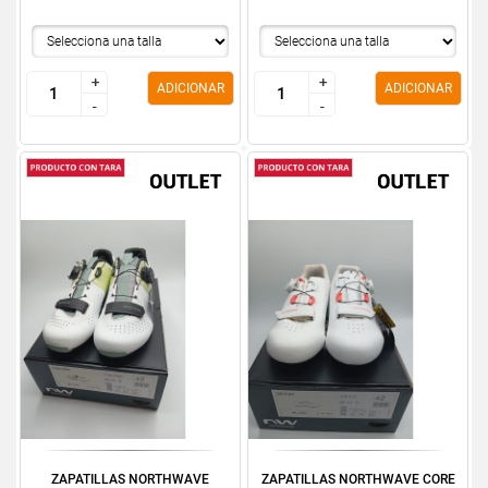
+
+
+
+
ADICIONAR
ADICIONAR
-
-
-
-
ZAPATILLAS NORTHWAVE
ZAPATILLAS NORTHWAVE CORE