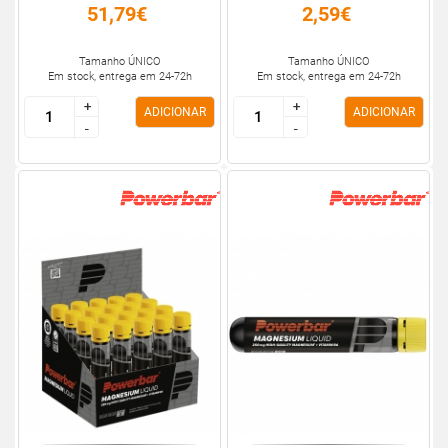
51,79€
2,59€
Tamanho ÚNICO
Tamanho ÚNICO
Em stock, entrega em 24-72h
Em stock, entrega em 24-72h
+
+
+
+
ADICIONAR
ADICIONAR
-
-
-
-