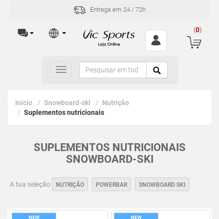
Entrega em 24 / 72h
(
0
)
Toggle
navigation
Início
Snowboard-ski
Nutrição
Suplementos nutricionais
SUPLEMENTOS NUTRICIONAIS
SNOWBOARD-SKI
A tua seleção
NUTRIÇÃO
POWERBAR
SNOWBOARD SKI