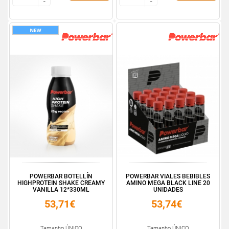
-
-
-
-
POWERBAR BOTELLÍN
POWERBAR VIALES BEBIBLES
HIGHPROTEIN SHAKE CREAMY
AMINO MEGA BLACK LINE 20
VANILLA 12*330ML
UNIDADES
53,71€
53,74€
Tamanho ÚNICO
Tamanho ÚNICO