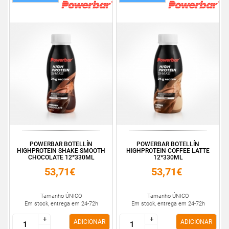
POWERBAR BOTELLÍN
POWERBAR BOTELLÍN
HIGHPROTEIN SHAKE SMOOTH
HIGHPROTEIN COFFEE LATTE
CHOCOLATE 12*330ML
12*330ML
53,71€
53,71€
Tamanho ÚNICO
Tamanho ÚNICO
Em stock, entrega em 24-72h
Em stock, entrega em 24-72h
+
+
+
+
ADICIONAR
ADICIONAR