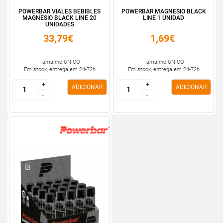
POWERBAR VIALES BEBIBLES
POWERBAR MAGNESIO BLACK
MAGNESIO BLACK LINE 20
LINE 1 UNIDAD
UNIDADES
33,79€
1,69€
Tamanho ÚNICO
Tamanho ÚNICO
Em stock, entrega em 24-72h
Em stock, entrega em 24-72h
+
+
+
+
ADICIONAR
ADICIONAR
-
-
-
-