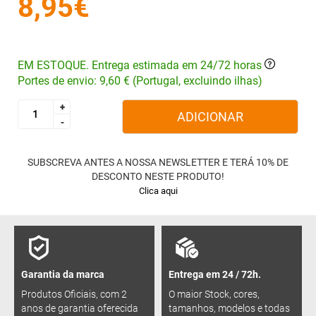
8,95€
EM ESTOQUE. Entrega estimada em 24/72 horas
Portes de envio: 9,60 € (Portugal, excluindo ilhas)
+
+
ADICIONAR
-
-
SUBSCREVA ANTES A NOSSA NEWSLETTER E TERÁ 10% DE
DESCONTO NESTE PRODUTO!
Clica aqui
Garantia da marca
Entrega em 24 / 72h.
Produtos Oficiais, com 2
O maior Stock, cores,
anos de garantia oferecida
tamanhos, modelos e todas