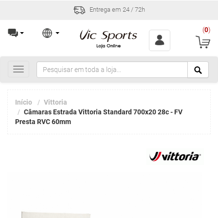
Entrega em 24 / 72h
(
0
)
Toggle
navigation
Início
Vittoria
Câmaras Estrada Vittoria Standard 700x20 28c - FV
Presta RVC 60mm