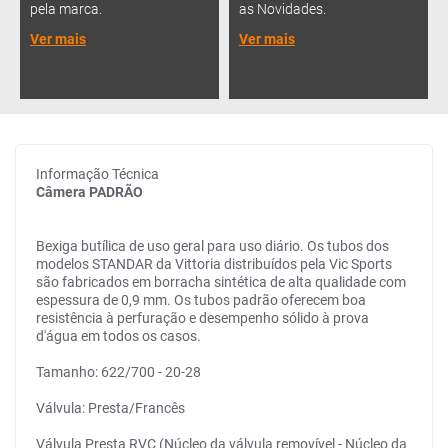
pela marca.
as Novidades.
Ver mais
Ver mais
Informação Técnica
Câmera PADRÃO
Bexiga butílica de uso geral para uso diário. Os tubos dos
modelos STANDAR da Vittoria distribuídos pela Vic Sports
são fabricados em borracha sintética de alta qualidade com
espessura de 0,9 mm. Os tubos padrão oferecem boa
resistência à perfuração e desempenho sólido à prova
d'água em todos os casos.
Tamanho: 622/700 - 20-28
Válvula: Presta/Francês
Válvula Presta RVC (Núcleo da válvula removível - Núcleo da