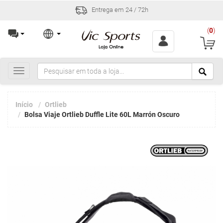
Entrega em 24 / 72h
(
0
)
Toggle
navigation
Início
Ortlieb
Bolsa Viaje Ortlieb Duffle Lite 60L Marrón Oscuro