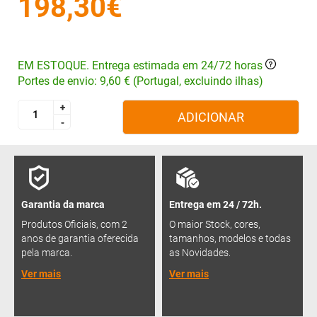
198,30€
EM ESTOQUE. Entrega estimada em 24/72 horas
Portes de envio: 9,60 € (Portugal, excluindo ilhas)
+
+
ADICIONAR
-
-
Garantia da marca
Entrega em 24 / 72h.
Produtos Oficiais, com 2
O maior Stock, cores,
anos de garantia oferecida
tamanhos, modelos e todas
pela marca.
as Novidades.
Ver mais
Ver mais