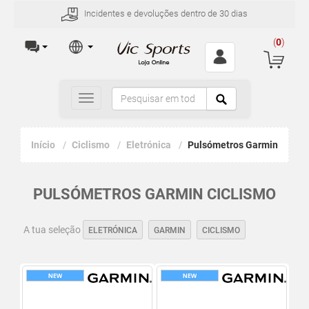
Incidentes e devoluções dentro de 30 dias
(
0
)
Toggle
navigation
Início
Ciclismo
Eletrónica
Pulsómetros Garmin
PULSÓMETROS GARMIN CICLISMO
A tua seleção
ELETRÓNICA
GARMIN
CICLISMO