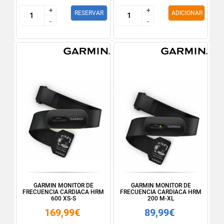
+
+
+
+
RESERVAR
ADICIONAR
-
-
-
-
GARMIN MONITOR DE
GARMIN MONITOR DE
FRECUENCIA CARDIACA HRM
FRECUENCIA CARDIACA HRM
600 XS-S
200 M-XL
169,99€
89,99€