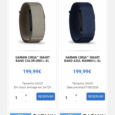
GARMIN CIRQA™ SMART
GARMIN CIRQA™ SMART
BAND COLOR GRIS L-XL
BAND AZUL MARINO L-XL
199,99€
199,99€
Tamanho ÚNICO
Tamanho ÚNICO
Em stock, entrega em 24-72h
Data prevista,07/08/2026
+
+
+
+
RESERVAR
RESERVAR
-
-
-
-