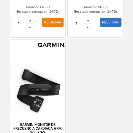
Tamanho ÚNICO
Tamanho ÚNICO
Em stock, entrega em 24-72h
Em stock, entrega em 24-72h
+
+
+
+
ADICIONAR
RESERVAR
-
-
-
-
GARMIN MONITOR DE
FRECUENCIA CARDIACA HRM
200 XS-S