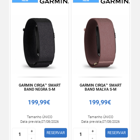
GARMIN CIRQA™ SMART
GARMIN CIRQA™ SMART
BAND NEGRA S-M
BAND MALVA S-M
199,99€
199,99€
Tamanho ÚNICO
Tamanho ÚNICO
Data prevista,07/08/2026
Data prevista,07/08/2026
+
+
+
+
RESERVAR
RESERVAR
-
-
-
-