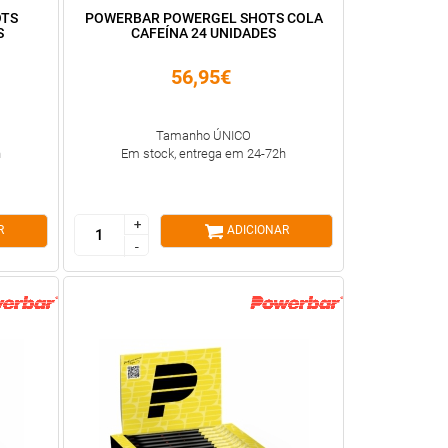
OTS
POWERBAR POWERGEL SHOTS COLA
S
CAFEÍNA 24 UNIDADES
56,95€
Tamanho ÚNICO
h
Em stock, entrega em 24-72h
+
+
R
ADICIONAR
-
-