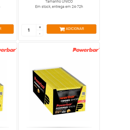
Tamanho ÚNICO
h
Em stock, entrega em 24-72h
+
+
R
ADICIONAR
-
-