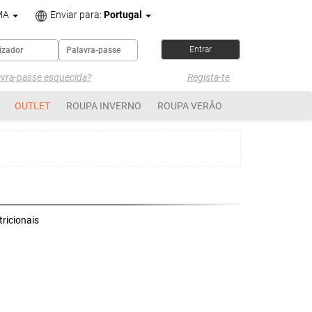
MA
Enviar para:
Portugal
avra-passe esquecida?
Regista-te
OUTLET
ROUPA INVERNO
ROUPA VERÂO
ricionais