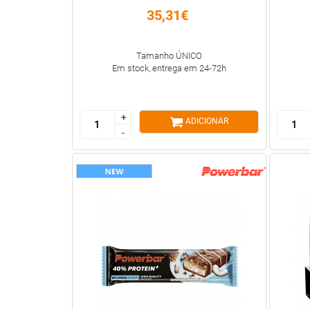
35,31€
Tamanho ÚNICO
Em stock, entrega em 24-72h
+
+
ADICIONAR
-
-