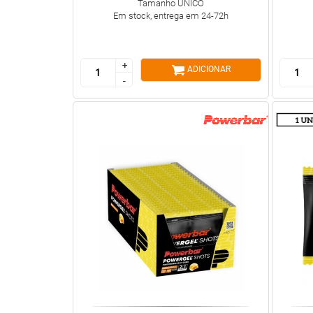
Tamanho ÚNICO
Em stock, entrega em 24-72h
+
+
ADICIONAR
-
-