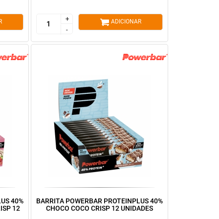
+
+
R
ADICIONAR
-
-
US 40%
BARRITA POWERBAR PROTEINPLUS 40%
ISP 12
CHOCO COCO CRISP 12 UNIDADES