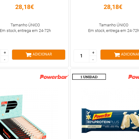
28,18€
28,18€
Tamanho ÚNICO
Tamanho ÚNICO
Em stock, entrega em 24-72h
Em stock, entrega em 24-72
+
+
+
+
ADICIONAR
ADICIONA
-
-
-
-