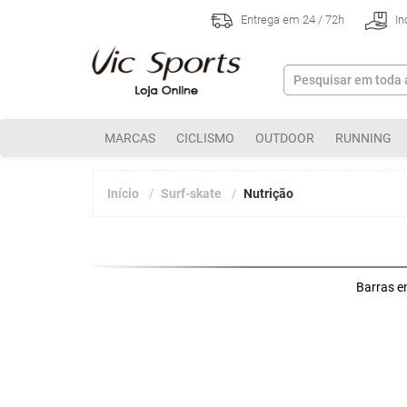
Entrega em 24 / 72h
In
MARCAS
CICLISMO
OUTDOOR
RUNNING
Início
Surf-skate
Nutrição
Barras e