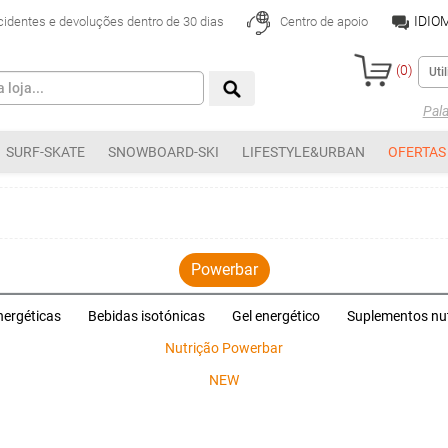
IDIO
cidentes e devoluções dentro de 30 dias
Centro de apoio
(
0
)
Pal
SURF-SKATE
SNOWBOARD-SKI
LIFESTYLE&URBAN
OFERTAS
Powerbar
nergéticas
Bebidas isotónicas
Gel energético
Suplementos nut
Nutrição Powerbar
NEW