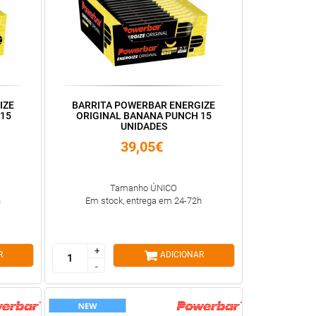
IZE
BARRITA POWERBAR ENERGIZE
15
ORIGINAL BANANA PUNCH 15
UNIDADES
39,05€
Tamanho ÚNICO
h
Em stock, entrega em 24-72h
+
+
R
ADICIONAR
-
-