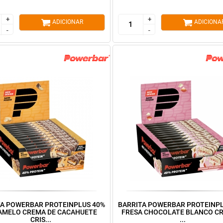
+
+
+
+
ADICIONAR
ADICIONA
-
-
-
-
TA POWERBAR PROTEINPLUS 40%
BARRITA POWERBAR PROTEINPL
AMELO CREMA DE CACAHUETE
FRESA CHOCOLATE BLANCO CR
CRIS...
...