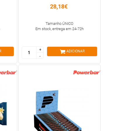
28,18€
Tamanho ÚNICO
h
Em stock, entrega em 24-72h
+
+
R
ADICIONAR
-
-