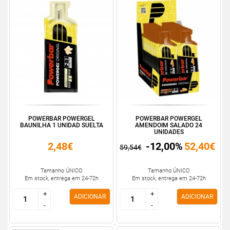
POWERBAR POWERGEL
POWERBAR POWERGEL
BAUNILHA 1 UNIDAD SUELTA
AMENDOIM SALADO 24
UNIDADES
2,48€
-12,00%
52,40€
59,54€
Tamanho ÚNICO
Tamanho ÚNICO
Em stock, entrega em 24-72h
Em stock, entrega em 24-72h
+
+
+
+
ADICIONAR
ADICIONAR
-
-
-
-