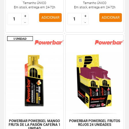
Tamanho ÚNICO
Tamanho ÚNICO
Em stock, entrega em 24-72h
Em stock, entrega em 24-72h
+
+
+
+
ADICIONAR
ADICIONAR
-
-
-
-
POWERBAR POWERGEL MANGO
POWERBAR POWERGEL FRUTOS
FRUTA DE LA PASIÓN CAFEÍNA 1
ROJOS 24 UNIDADES
UNIDAD