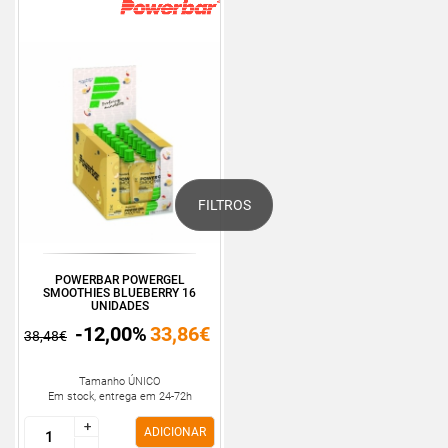
FILTROS
POWERBAR POWERGEL
SMOOTHIES BLUEBERRY 16
UNIDADES
-12,00%
33,86€
38,48€
Tamanho ÚNICO
Em stock, entrega em 24-72h
+
+
ADICIONAR