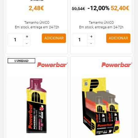
2,48€
-12,00%
52,40€
59,54€
Tamanho ÚNICO
Tamanho ÚNICO
Em stock, entrega em 24-72h
Em stock, entrega em 24-72h
+
+
+
+
ADICIONAR
ADICIONAR
-
-
-
-