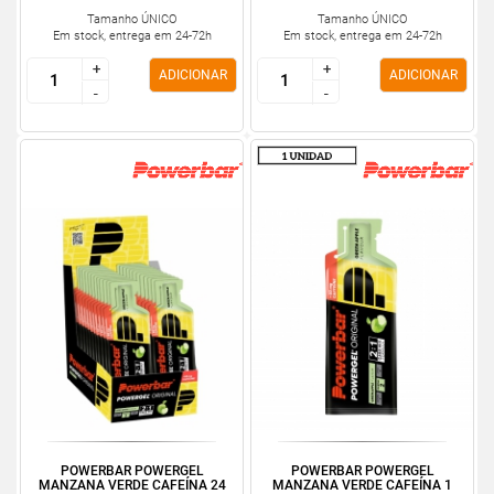
Tamanho ÚNICO
Tamanho ÚNICO
Em stock, entrega em 24-72h
Em stock, entrega em 24-72h
+
+
+
+
ADICIONAR
ADICIONAR
-
-
-
-
POWERBAR POWERGEL
POWERBAR POWERGEL
MANZANA VERDE CAFEÍNA 24
MANZANA VERDE CAFEÍNA 1