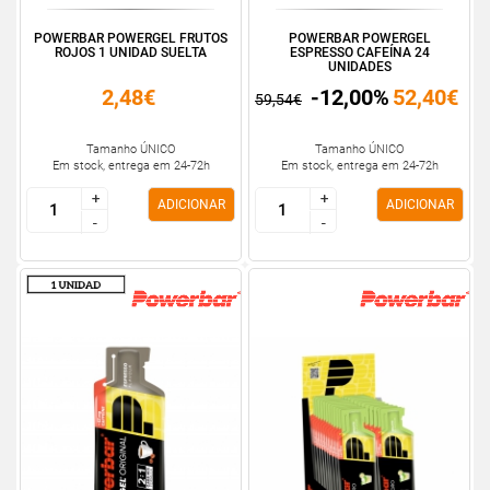
POWERBAR POWERGEL FRUTOS
POWERBAR POWERGEL
ROJOS 1 UNIDAD SUELTA
ESPRESSO CAFEÍNA 24
UNIDADES
2,48€
-12,00%
52,40€
59,54€
Tamanho ÚNICO
Tamanho ÚNICO
Em stock, entrega em 24-72h
Em stock, entrega em 24-72h
+
+
+
+
ADICIONAR
ADICIONAR
-
-
-
-