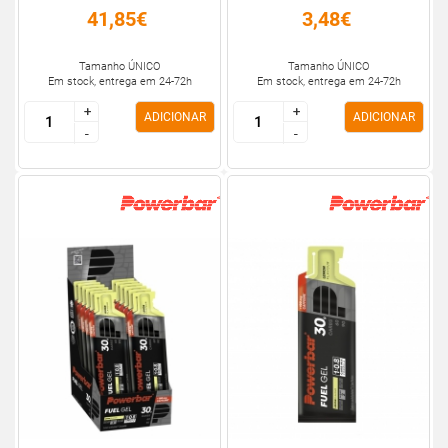
41,85€
3,48€
Tamanho ÚNICO
Tamanho ÚNICO
Em stock, entrega em 24-72h
Em stock, entrega em 24-72h
+
+
+
+
ADICIONAR
ADICIONAR
-
-
-
-