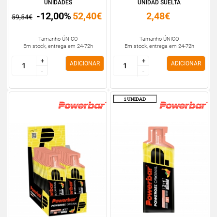
UNIDADES
UNIDAD SUELTA
-12,00%
52,40€
2,48€
59,54€
Tamanho ÚNICO
Tamanho ÚNICO
Em stock, entrega em 24-72h
Em stock, entrega em 24-72h
+
+
+
+
ADICIONAR
ADICIONAR
-
-
-
-