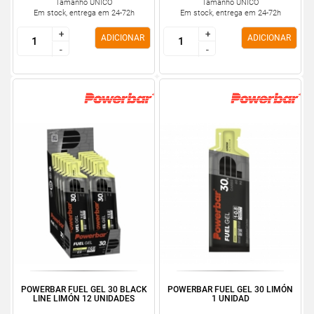
Tamanho ÚNICO
Tamanho ÚNICO
Em stock, entrega em 24-72h
Em stock, entrega em 24-72h
+
+
+
+
ADICIONAR
ADICIONAR
-
-
-
-
POWERBAR FUEL GEL 30 BLACK
POWERBAR FUEL GEL 30 LIMÓN
LINE LIMÓN 12 UNIDADES
1 UNIDAD