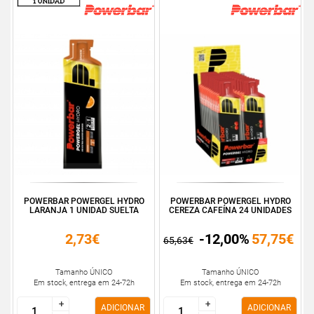
POWERBAR POWERGEL HYDRO
POWERBAR POWERGEL HYDRO
LARANJA 1 UNIDAD SUELTA
CEREZA CAFEÍNA 24 UNIDADES
2,73€
-12,00%
57,75€
65,63€
Tamanho ÚNICO
Tamanho ÚNICO
Em stock, entrega em 24-72h
Em stock, entrega em 24-72h
+
+
+
+
ADICIONAR
ADICIONAR