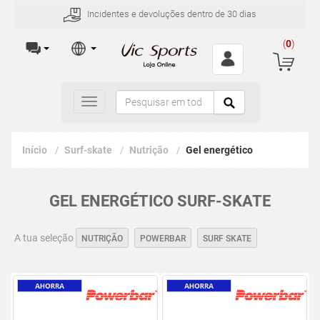
Incidentes e devoluções dentro de 30 dias
(
0
)
Toggle
navigation
Início
Surf-skate
Nutrição
Gel energético
GEL ENERGÉTICO SURF-SKATE
A tua seleção
NUTRIÇÃO
POWERBAR
SURF SKATE