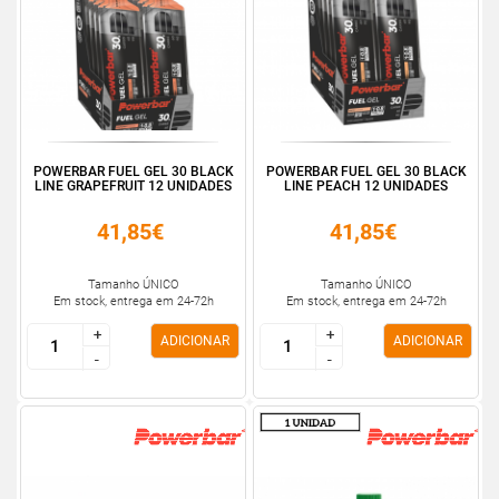
POWERBAR FUEL GEL 30 BLACK
POWERBAR FUEL GEL 30 BLACK
LINE GRAPEFRUIT 12 UNIDADES
LINE PEACH 12 UNIDADES
41,85€
41,85€
Tamanho ÚNICO
Tamanho ÚNICO
Em stock, entrega em 24-72h
Em stock, entrega em 24-72h
+
+
+
+
ADICIONAR
ADICIONAR
-
-
-
-