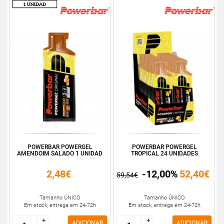
POWERBAR POWERGEL
POWERBAR POWERGEL
AMENDOIM SALADO 1 UNIDAD
TROPICAL 24 UNIDADES
2,48€
-12,00%
52,40€
59,54€
Tamanho ÚNICO
Tamanho ÚNICO
Em stock, entrega em 24-72h
Em stock, entrega em 24-72h
+
+
+
+
ADICIONAR
ADICIONAR