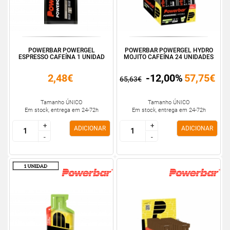
POWERBAR POWERGEL
POWERBAR POWERGEL HYDRO
ESPRESSO CAFEÍNA 1 UNIDAD
MOJITO CAFEÍNA 24 UNIDADES
2,48€
-12,00%
57,75€
65,63€
Tamanho ÚNICO
Tamanho ÚNICO
Em stock, entrega em 24-72h
Em stock, entrega em 24-72h
+
+
+
+
ADICIONAR
ADICIONAR
-
-
-
-