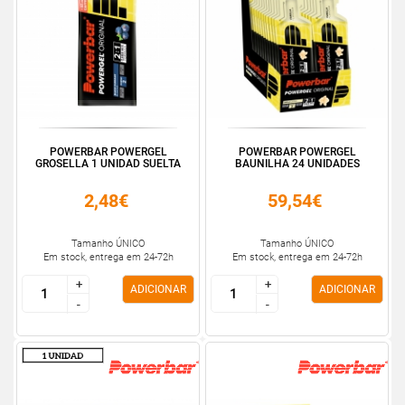
POWERBAR POWERGEL
POWERBAR POWERGEL
GROSELLA 1 UNIDAD SUELTA
BAUNILHA 24 UNIDADES
2,48€
59,54€
Tamanho ÚNICO
Tamanho ÚNICO
Em stock, entrega em 24-72h
Em stock, entrega em 24-72h
+
+
+
+
ADICIONAR
ADICIONAR
-
-
-
-