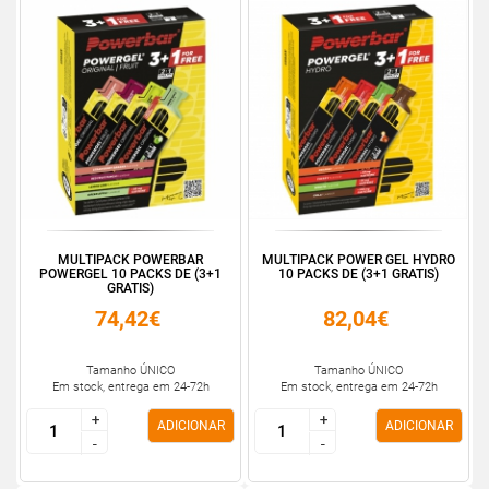
MULTIPACK POWERBAR
MULTIPACK POWER GEL HYDRO
POWERGEL 10 PACKS DE (3+1
10 PACKS DE (3+1 GRATIS)
GRATIS)
74,42€
82,04€
Tamanho ÚNICO
Tamanho ÚNICO
Em stock, entrega em 24-72h
Em stock, entrega em 24-72h
+
+
+
+
ADICIONAR
ADICIONAR
-
-
-
-