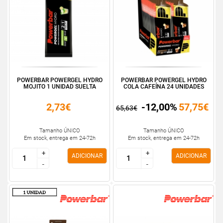
POWERBAR POWERGEL HYDRO
POWERBAR POWERGEL HYDRO
MOJITO 1 UNIDAD SUELTA
COLA CAFEÍNA 24 UNIDADES
2,73€
-12,00%
57,75€
65,63€
Tamanho ÚNICO
Tamanho ÚNICO
Em stock, entrega em 24-72h
Em stock, entrega em 24-72h
+
+
+
+
ADICIONAR
ADICIONAR
-
-
-
-