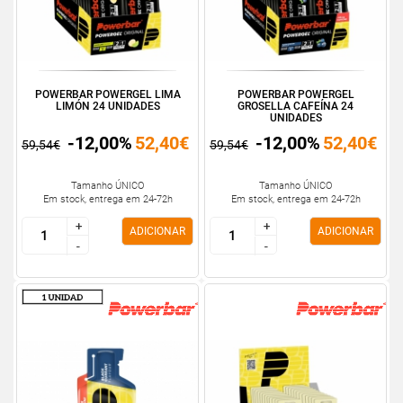
POWERBAR POWERGEL LIMA
POWERBAR POWERGEL
LIMÓN 24 UNIDADES
GROSELLA CAFEÍNA 24
UNIDADES
-12,00%
52,40€
-12,00%
52,40€
59,54€
59,54€
Tamanho ÚNICO
Tamanho ÚNICO
Em stock, entrega em 24-72h
Em stock, entrega em 24-72h
+
+
+
+
ADICIONAR
ADICIONAR
-
-
-
-