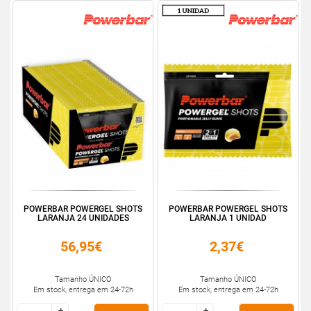
POWERBAR POWERGEL SHOTS
POWERBAR POWERGEL SHOTS
LARANJA 24 UNIDADES
LARANJA 1 UNIDAD
56,95€
2,37€
Tamanho ÚNICO
Tamanho ÚNICO
Em stock, entrega em 24-72h
Em stock, entrega em 24-72h
+
+
+
+