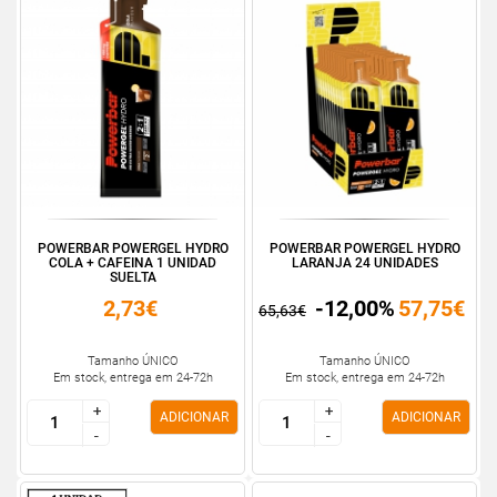
POWERBAR POWERGEL HYDRO
POWERBAR POWERGEL HYDRO
COLA + CAFEINA 1 UNIDAD
LARANJA 24 UNIDADES
SUELTA
2,73€
-12,00%
57,75€
65,63€
Tamanho ÚNICO
Tamanho ÚNICO
Em stock, entrega em 24-72h
Em stock, entrega em 24-72h
+
+
+
+
ADICIONAR
ADICIONAR
-
-
-
-