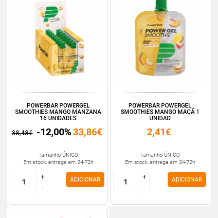
POWERBAR POWERGEL
POWERBAR POWERGEL
SMOOTHIES MANGO MANZANA
SMOOTHIES MANGO MAÇÃ 1
16 UNIDADES
UNIDAD
-12,00%
33,86€
2,41€
38,48€
Tamanho ÚNICO
Tamanho ÚNICO
Em stock, entrega em 24-72h
Em stock, entrega em 24-72h
+
+
+
+
ADICIONAR
ADICIONAR
-
-
-
-