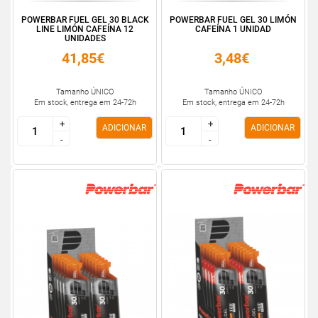
POWERBAR FUEL GEL 30 BLACK
POWERBAR FUEL GEL 30 LIMÓN
LINE LIMÓN CAFEÍNA 12
CAFEÍNA 1 UNIDAD
UNIDADES
41,85€
3,48€
Tamanho ÚNICO
Tamanho ÚNICO
Em stock, entrega em 24-72h
Em stock, entrega em 24-72h
+
+
+
+
ADICIONAR
ADICIONAR
-
-
-
-