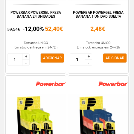
POWERBAR POWERGEL FRESA
POWERBAR POWERGEL FRESA
BANANA 24 UNIDADES
BANANA 1 UNIDAD SUELTA
-12,00%
52,40€
2,48€
59,54€
Tamanho ÚNICO
Tamanho ÚNICO
Em stock, entrega em 24-72h
Em stock, entrega em 24-72h
+
+
+
+
ADICIONAR
ADICIONAR
-
-
-
-