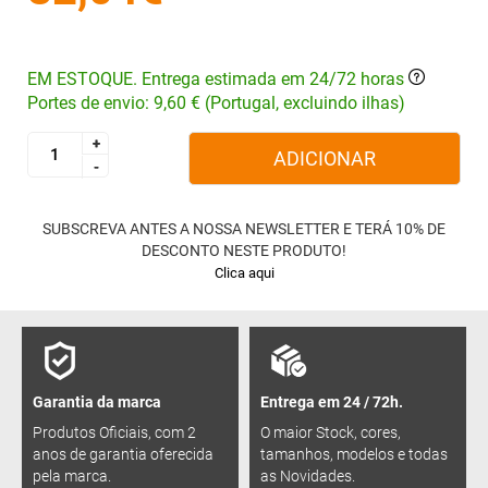
EM ESTOQUE. Entrega estimada em 24/72 horas
Portes de envio: 9,60 € (Portugal, excluindo ilhas)
+
+
ADICIONAR
-
-
SUBSCREVA ANTES A NOSSA NEWSLETTER E TERÁ 10% DE
DESCONTO NESTE PRODUTO!
Clica aqui
Garantia da marca
Entrega em 24 / 72h.
Produtos Oficiais, com 2
O maior Stock, cores,
anos de garantia oferecida
tamanhos, modelos e todas
pela marca.
as Novidades.