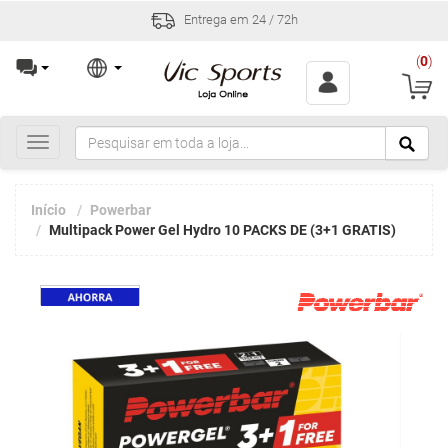
Entrega em 24 / 72h
(
0
)
Toggle
navigation
Início
Powerbar
Multipack Power Gel Hydro 10 PACKS DE (3+1 GRATIS)