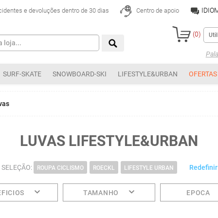
IDIO
cidentes e devoluções dentro de 30 dias
Centro de apoio
(
0
)
Pal
SURF-SKATE
SNOWBOARD-SKI
LIFESTYLE&URBAN
OFERTAS
vas
LUVAS LIFESTYLE&URBAN
 SELEÇÃO:
Redefinir 
ROUPA CICLISMO
ROECKL
LIFESTYLE URBAN
FICIOS
TAMANHO
EPOCA