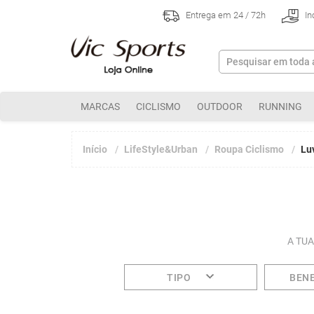
Entrega em 24 / 72h
In
MARCAS
CICLISMO
OUTDOOR
RUNNING
Início
LifeStyle&Urban
Roupa Ciclismo
Lu
A TUA
TIPO
BENE