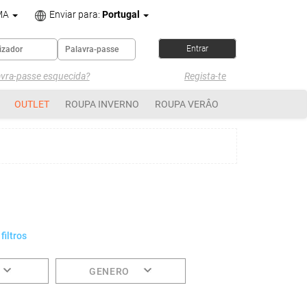
MA
Enviar para:
Portugal
avra-passe esquecida?
Regista-te
OUTLET
ROUPA INVERNO
ROUPA VERÂO
filtros
GENERO