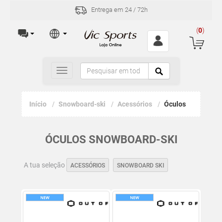
Entrega em 24 / 72h
(
0
)
Toggle
navigation
Início
Snowboard-ski
Acessórios
Óculos
ÓCULOS SNOWBOARD-SKI
A tua seleção
ACESSÓRIOS
SNOWBOARD SKI