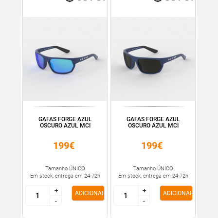
GAFAS FORGE AZUL
GAFAS FORGE AZUL
OSCURO AZUL MCI
OSCURO AZUL MCI
199€
199€
Tamanho ÚNICO
Tamanho ÚNICO
Em stock, entrega em 24-72h
Em stock, entrega em 24-72h
+
+
+
+
ADICIONAR
ADICIONAR
-
-
-
-