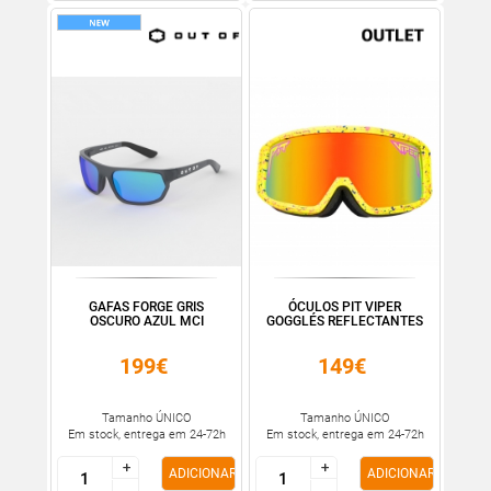
GAFAS FORGE GRIS
ÓCULOS PIT VIPER
OSCURO AZUL MCI
GOGGLÉS REFLECTANTES
199€
149€
Tamanho ÚNICO
Tamanho ÚNICO
Em stock, entrega em 24-72h
Em stock, entrega em 24-72h
+
+
+
+
ADICIONAR
ADICIONAR