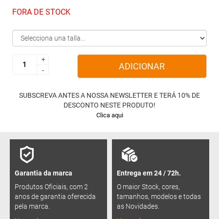
FORA DE STOCK
+
+
ADICIONAR
-
-
SUBSCREVA ANTES A NOSSA NEWSLETTER E TERÁ 10% DE
DESCONTO NESTE PRODUTO!
Clica aqui
Garantia da marca
Entrega em 24 / 72h.
Produtos Oficiais, com 2
O maior Stock, cores,
anos de garantia oferecida
tamanhos, modelos e todas
pela marca.
as Novidades.