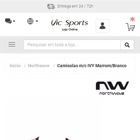
Entrega em 24 / 72h
(
0
)
Toggle
navigation
Início
Northwave
Camisolas m/c IVY Marrom/Branco