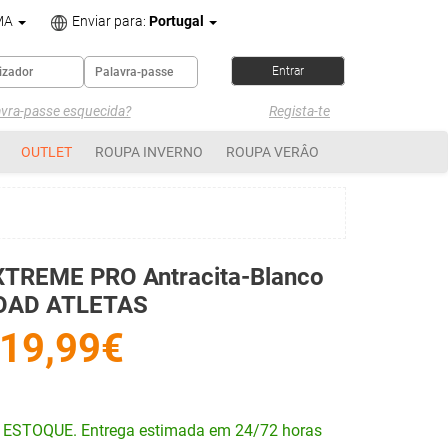
MA
Enviar para:
Portugal
avra-passe esquecida?
Regista-te
OUTLET
ROUPA INVERNO
ROUPA VERÂO
XTREME PRO Antracita-Blanco
OAD ATLETAS
19,99€
 ESTOQUE. Entrega estimada em 24/72 horas