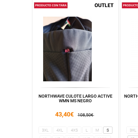
NORTHWAVE CULOTE LARGO ACTIVE
NORTH
WMN MS NEGRO
43,40€
108,50€
3XL
4XL
4XS
L
M
S
3XL