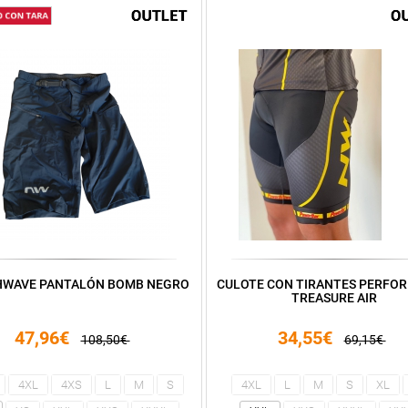
WAVE PANTALÓN BOMB NEGRO
CULOTE CON TIRANTES PERFO
TREASURE AIR
47,96€
34,55€
108,50€
69,15€
4XL
4XS
L
M
S
4XL
L
M
S
XL