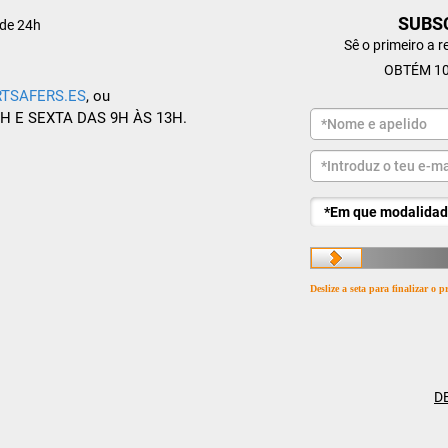
SUBS
de 24h
Sê o primeiro a 
OBTÉM 10
TSAFERS.ES
, ou
8H E SEXTA DAS 9H ÀS 13H.
Deslize a seta para finalizar o
D