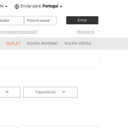
MA
Enviar para:
Portugal
avra-passe esquecida?
Regista-te
OUTLET
ROUPA INVERNO
ROUPA VERÂO
TAMANHO