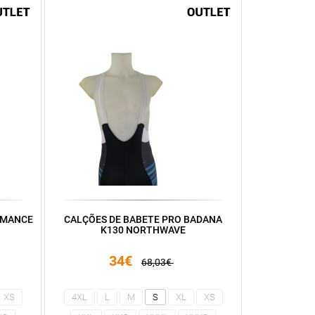
RMANCE
CALÇÕES DE BABETE PRO BADANA
K130 NORTHWAVE
34€
68,03€
XS
4XL
L
M
S
XL
XS