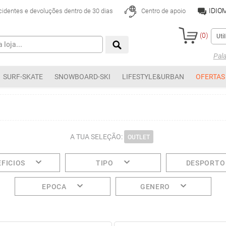
IDIO
cidentes e devoluções dentro de 30 dias
Centro de apoio
(
0
)
Pal
SURF-SKATE
SNOWBOARD-SKI
LIFESTYLE&URBAN
OFERTAS
A TUA SELEÇÃO:
OUTLET
FICIOS
TIPO
DESPORTO
EPOCA
GENERO