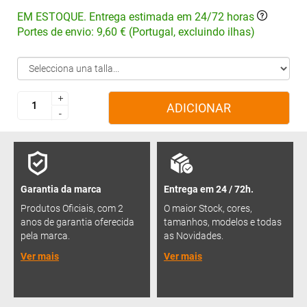
EM ESTOQUE. Entrega estimada em 24/72 horas
Portes de envio: 9,60 € (Portugal, excluindo ilhas)
+
+
ADICIONAR
-
-
Garantia da marca
Entrega em 24 / 72h.
Produtos Oficiais, com 2
O maior Stock, cores,
anos de garantia oferecida
tamanhos, modelos e todas
pela marca.
as Novidades.
Ver mais
Ver mais