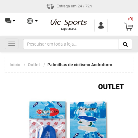
Entrega em 24 / 72h
(
0
)
Toggle
navigation
Início
Outlet
Palmilhas de ciclismo Androform