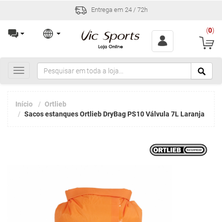
Entrega em 24 / 72h
(
0
)
Toggle
navigation
Início
Ortlieb
Sacos estanques Ortlieb DryBag PS10 Válvula 7L Laranja