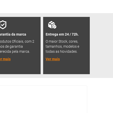
rantia da marca
Entrega em 24 / 72h.
odutos Oficiais, com 2
O maior Stock, cores,
os de garantia
tamanhos, modelos e
erecida pela marca.
todas as Novidades.
r mais
Ver mais