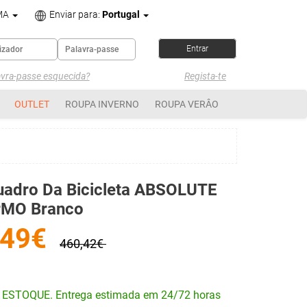
MA
Enviar para:
Portugal
avra-passe esquecida?
Regista-te
OUTLET
ROUPA INVERNO
ROUPA VERÂO
uadro Da Bicicleta ABSOLUTE
rMO Branco
149€
460,42€
 ESTOQUE. Entrega estimada em 24/72 horas