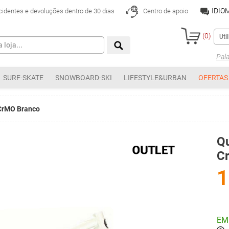
IDIO
cidentes e devoluções dentro de 30 dias
Centro de apoio
(
0
)
Pal
SURF-SKATE
SNOWBOARD-SKI
LIFESTYLE&URBAN
OFERTAS
CrMO Branco
Q
C
EM