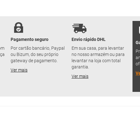
Pagamento seguro
Envio rápido DHL
Ga
com
Por cartão bancário, Paypal
Em sua casa, para levantar
Pr
nça
ou Bizum, do seu próprio
no nosso armazém ou para
an
gateway de pagamento.
levantar na loja com total
of
garantia.
Ver mais
Ve
Ver mais