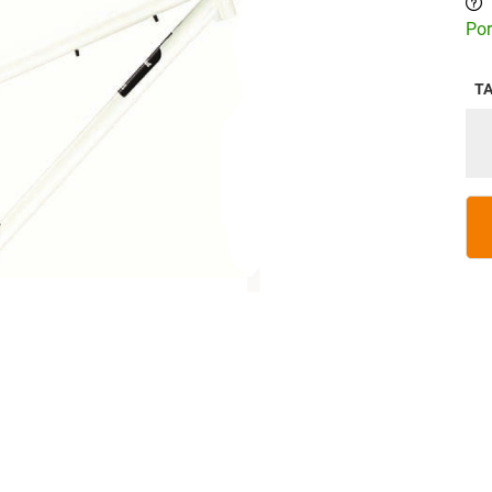
Por
T