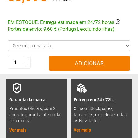
EM ESTOQUE. Entrega estimada em 24/72 horas
Portes de envio: 9,60 € (Portugal, excluindo ilhas)
+
+
ADICIONAR
-
-
Garantia da marca
Entrega em 24 / 72h.
Produtos Oficiais, com 2
O maior Stock, cores,
anos de garantia oferecida
tamanhos, modelos e todas
pela marca.
as Novidades.
Ver mais
Ver mais