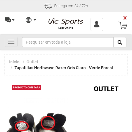
Entrega em 24 / 72h
(
0
)
Toggle
navigation
Início
Outlet
Zapatillas Northwave Razer Gris Claro - Verde Forest