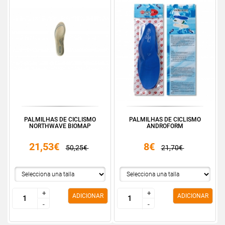
PALMILHAS DE CICLISMO
PALMILHAS DE CICLISMO
NORTHWAVE BIOMAP
ANDROFORM
21,53€
8€
50,25€
21,70€
+
+
+
+
ADICIONAR
ADICIONAR
-
-
-
-