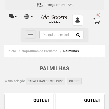
Entrega em 24 / 72h
(
0
)
Toggle
navigation
Início
Sapatilhas de Ciclismo
Palmilhas
PALMILHAS
A tua seleção
SAPATILHAS DE CICLISMO
OUTLET